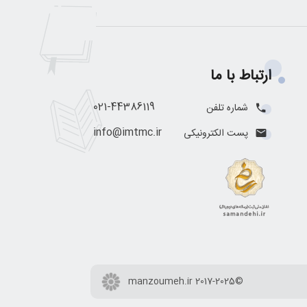
ارتباط با ما
021-44386119
شماره تلفن
info@imtmc.ir
پست الکترونیکی
©2017-2025 manzoumeh.ir